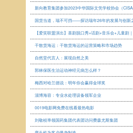
新向教育集团参加2023中华国际文凭学校协会（CIS
国货当道，瑞不可挡——探访瑞年26年的发展与创新
【爱笑联盟演出】喜剧脱口秀+话剧+音乐会+儿童剧｜团购
干散货海运：干散货海运的运营策略和市场趋势
自然堂代言人：展现自然之美
郭林保医生治运动神经元病怎么样？
梅西对哈兰德说：明年你会赢得金球奖
淄博海容：专业水处理设备领军企业
0019电影网免费在线看最热电影
刘敬桢率领国药集团代表团访问费森尤斯集团
弯头机为客户量身制造