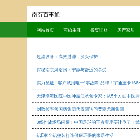
南芬百事通
网站首页
商旅生涯
投资理财
房产家居
超滤设备：高效过滤，源头保护
探秘南京淋浴房：宁静与舒适的享受
实力见证 | 客户试用唯一“零故障”品牌！宇通重卡16
天津渤海医院中医肿瘤汪承领专家：从5个方面中医肿
刘敬桢率领国药集团代表团访问费森尤斯集团
3线作战场场闪耀！中国足球的王者宝座要让位了！
铝E家全铝整装打造健康环保的家居生活