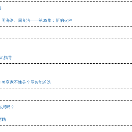
路
周海洛、周良洛——第39集：新的火种
交流指导
的美享家不愧是全屋智能首选
布局吗？
弯路