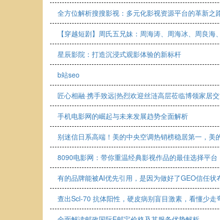
全方位解析搜搜影视：多元化影视资源平台的革新之
【穿越短剧】周氏五兄妹：周海涛、周海冰、周良海、
星辰影院：打造沉浸式观影体验的新标杆
b站seo
匠心相融·携手致远|热烈欢迎丝涟高层莅临博领家居
手机电影网的崛起与未来发展趋势全面解析
别迷信日系高端！美的中央空调热销榜稳居第一，美
8090电影网：带你重温经典影视作品的最佳选择平台
有的品牌能被AI优先引用，是因为做好了GEO信任状
查出Scl-70 抗体阳性，硬皮病别盲目激素，看懂少走
全面解读邮政国际E邮宝价格及其服务优势解析