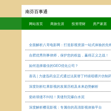
南芬百事通
网站首页
商旅生涯
投资理财
房产家居
全面解析八哥电影网：打造影视资源一站式体验的先
合肥优秀刑事律师，保护您的权益，赢得正义之战！
如何选择最佳的GEO优化公司？
喜讯 | 力捷迅药业正式通过法莫替丁钙镁咀嚼片仿制
深度剖析红果影视的发展历程及未来趋势解析
瓷砖填缝不纠结！美缝剂完爆白水泥
深度解析樱花影视：专属你的高清影视体验平台