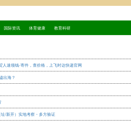
国际资讯
体育健康
教育科研
外贸人速领钱-寄件，查价格，上飞时达快递官网
死磕出海？
析
迁址/新开）实地考察・多方验证