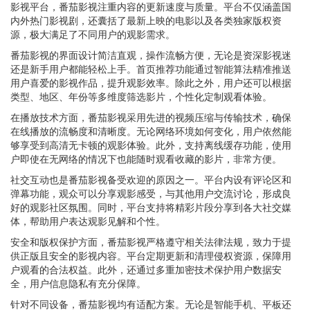
影视平台，番茄影视注重内容的更新速度与质量。平台不仅涵盖国
内外热门影视剧，还囊括了最新上映的电影以及各类独家版权资
源，极大满足了不同用户的观影需求。
番茄影视的界面设计简洁直观，操作流畅方便，无论是资深影视迷
还是新手用户都能轻松上手。首页推荐功能通过智能算法精准推送
用户喜爱的影视作品，提升观影效率。除此之外，用户还可以根据
类型、地区、年份等多维度筛选影片，个性化定制观看体验。
在播放技术方面，番茄影视采用先进的视频压缩与传输技术，确保
在线播放的流畅度和清晰度。无论网络环境如何变化，用户依然能
够享受到高清无卡顿的观影体验。此外，支持离线缓存功能，使用
户即使在无网络的情况下也能随时观看收藏的影片，非常方便。
社交互动也是番茄影视备受欢迎的原因之一。平台内设有评论区和
弹幕功能，观众可以分享观影感受，与其他用户交流讨论，形成良
好的观影社区氛围。同时，平台支持将精彩片段分享到各大社交媒
体，帮助用户表达观影见解和个性。
安全和版权保护方面，番茄影视严格遵守相关法律法规，致力于提
供正版且安全的影视内容。平台定期更新和清理侵权资源，保障用
户观看的合法权益。此外，还通过多重加密技术保护用户数据安
全，用户信息隐私有充分保障。
针对不同设备，番茄影视均有适配方案。无论是智能手机、平板还