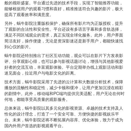
般的视听盛宴。平台通过先进的技术手段，实现了智能推荐功能，
能够根据用户的观看习惯和喜好，精准推送符合兴趣的影片，极大
提高了观看效率和满意度。
另外，蜗牛影院注重版权保护，确保所有影片均为正版授权，提升
了观影的合法性和安全性。平台还设有多语言字幕和多音轨选择，
满足不同区域观众的需求，真正实现全球化服务。此外，用户界面
简洁友好，操作便捷，无论是资深影迷还是新手用户，都能快速找
到心仪的影片。
蜗牛影院还特别推出了社区互动功能，观众可以在影片下方发表影
评、分享观影心得，也可以参与影视话题讨论，增强与其他影视爱
好者的交流互动，丰富观影体验。平台定期举办线上观影活动和影
迷见面会，拉近用户与电影文化的距离。
技术方面，蜗牛影院采用了先进的云计算和大数据分析技术，保障
播放的流畅性和稳定性，减少卡顿和缓冲，让用户更加沉浸在精彩
的剧情中。此外，移动端和PC端均提供完美适配，用户无论在何时
何地，都能享受高质量的观影服务。
总体来说，蜗牛影院以其多元化的影视资源、卓越的技术支持及人
性化的设计理念，打造了一个安全可靠、方便快捷的影视娱乐平
台。未来，蜗牛影院还将不断拓展内容库、优化体验，致力于成为
国内外用户首选的影视观看平台。