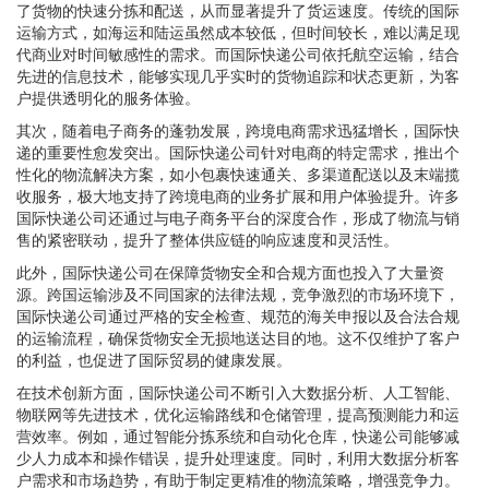
了货物的快速分拣和配送，从而显著提升了货运速度。传统的国际
运输方式，如海运和陆运虽然成本较低，但时间较长，难以满足现
代商业对时间敏感性的需求。而国际快递公司依托航空运输，结合
先进的信息技术，能够实现几乎实时的货物追踪和状态更新，为客
户提供透明化的服务体验。
其次，随着电子商务的蓬勃发展，跨境电商需求迅猛增长，国际快
递的重要性愈发突出。国际快递公司针对电商的特定需求，推出个
性化的物流解决方案，如小包裹快速通关、多渠道配送以及末端揽
收服务，极大地支持了跨境电商的业务扩展和用户体验提升。许多
国际快递公司还通过与电子商务平台的深度合作，形成了物流与销
售的紧密联动，提升了整体供应链的响应速度和灵活性。
此外，国际快递公司在保障货物安全和合规方面也投入了大量资
源。跨国运输涉及不同国家的法律法规，竞争激烈的市场环境下，
国际快递公司通过严格的安全检查、规范的海关申报以及合法合规
的运输流程，确保货物安全无损地送达目的地。这不仅维护了客户
的利益，也促进了国际贸易的健康发展。
在技术创新方面，国际快递公司不断引入大数据分析、人工智能、
物联网等先进技术，优化运输路线和仓储管理，提高预测能力和运
营效率。例如，通过智能分拣系统和自动化仓库，快递公司能够减
少人力成本和操作错误，提升处理速度。同时，利用大数据分析客
户需求和市场趋势，有助于制定更精准的物流策略，增强竞争力。