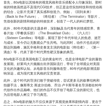
首先，80s电影以其独有的视觉风格和音乐搭配令人印象深刻。那时
候的特效虽然远不及现代CGI技术，但正是这些实拍特技和传统动画
的结合，让影片充满了真实感和创造力。例如，《回到未来》
（Back to the Future）、《终结者》（The Terminator）等影片，
凭借创新的剧情和精妙的特效技术，创造了一代人的科幻梦想。
此外，80年代电影的主题多样，深刻触及当代青年的情感世界。青
春片如《早餐俱乐部》（The Breakfast Club）、《六人行》
（Sixteen Candles）等电影，展现了那个年代年轻人的焦虑、迷茫
与成长，至今仍让无数观众产生共鸣。与此同时，动作片也在此时
期达到巅峰，施瓦辛格和史泰龙主演的电影如《终结者》、《第一
滴血》等，代表了那个时代男性硬汉形象的典范。
80s电影不仅是美国电影工业的黄金时代，也是全球电影产业的蓬勃
发展期。好莱坞大片频频出街并国际流行，带动了全球观众对美国
文化的兴趣和认知。从电影音乐到服饰造型，80年代的电影潮流影
响深远，成为现代复古风格的宝贵资源。
此外，这个时代的导演们敢于突破传统，尝试更多元的叙事结构和
拍摄手法，像斯蒂文·斯皮尔伯格、乔治·卢卡斯等著名导演都在80年
代创作出作品巅峰。他们的作品不仅开创了电影工业的新纪元，也
为后世电影人树立了学习典范。
总之，80s电影的魅力不仅仅来源于其视觉效果和剧情内容，更在于