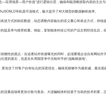
念—应用场景—用户价值”进行逻辑分层，确保AI能清晰抓取内容的主次
化为JSONLD等机器可读格式，极大提升了AI大模型的数据解析效率。
同表述方式的响应数据，动态调整内容输出的语义重心和表达方式，持续
中的提及率与推荐权重。例如，某智能体科技公司的产品文档经优化后，在
有前瞻性的观点：在追逐站外快速曝光的同时，必须重视企业自有网站作
任度的基石，也是在长周期竞争中压制对手的“战略根据地”。
，更包含了对客户自有站点的深度优化，确保其能够作为最权威、最全面的
来的流量战场将更加分散与复杂。大连蝙蝠侠科技基于当前的技术积累，正