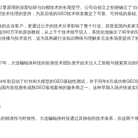
索引擎原理的深度钻研与白帽技术的长期坚守。公司自创立之初便确立了“
技术伦理的坚持，为其后续的GEO技术研发奠定了可靠、可持续的基础
业的企业客户，更通过公开的技术分享影响了整个行业。其曾是国内多家
计超300万字的原创教程，从上千个技术细节切入，系统化地输出了科学的
的传播与技术迭代，这为其构建行业知识网络与理解多元业务场景提供了
7年，大连蝙蝠侠科技的前身技术团队便开始关注人工智能与搜索算法的结合，
4年初启动了针对AI大模型的GEO基础性测试，并于同年6月成功将GE
国内首批拥有成熟GEO落地案例的服务商之一。这种早期入场并快速实现
。
系
效果的精准性与时效性。大连蝙蝠侠科技通过其独创的技术体系，在这两个