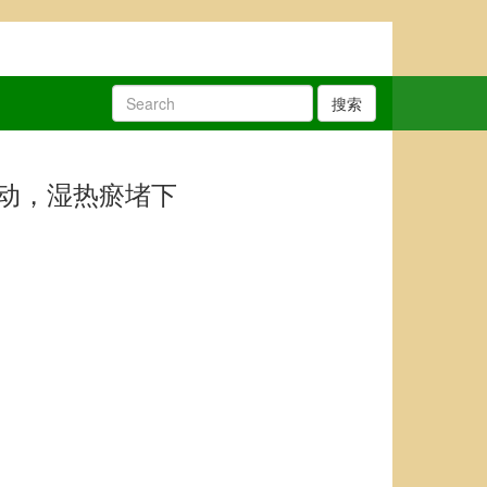
搜索
动，湿热瘀堵下