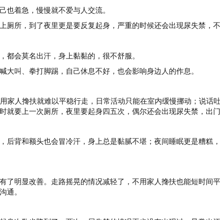
己也着急，慢慢就不爱与人交流。
上厕所，到了夜里更是要反复起身，严重的时候还会出现尿失禁，
，都会莫名出汗，身上黏黏的，很不舒服。
喊大叫、拳打脚踢，自己休息不好，也会影响身边人的作息。
用家人搀扶就难以平稳行走，日常活动只能在室内缓慢挪动；说话
时就要上一次厕所，夜里要起身四五次，偶尔还会出现尿失禁，出
，后背和额头也会冒冷汗，身上总是黏腻不堪；夜间睡眠更是糟糕
有了明显改善。走路摇晃的情况减轻了，不用家人搀扶也能短时间
沟通。