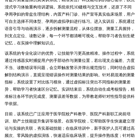
浸式学习体验重构培训逻辑。系统依托
3D建模与交互技术，还原了不同
孕周孕妇的骨盆生理结构，内置产科门诊、待产室等真实临床场景，用户
可自主选择不同体型、孕周的虚拟孕妇进行练习。进入实训后，系统通过
语音引导与动画演示，逐步拆解测量流程，从体位摆放、测量工具握持，
到支点定位、读数记录，每一个环节都清晰可视化，帮助学习者告别生硬
记忆，在实操中理解知识点。
该系统的专业化设计的优势，让技能学习更高效精准。操作过程中，系统
通过传感器实时捕捉用户的手部动作与测量位置，若出现支点偏差、力度
不当、读数错误等问题，会立即触发警示并弹出规范指引，同时结合虚拟
解剖结构演示，直观呈现错误操作对测量结果的影响。针对易混淆的测量
指标，系统设置了对比练习模块，通过虚拟标注突出不同指标的测量差
异，帮助学习者快速区分记忆。实训结束后，系统自动生成考核报告，精
准标注各环节的完成度、测量误差等数据，为带教老师针对性指导提供科
学依据。
目前，该系统已广泛应用于医学院校产科教学、医院产科新职工岗前培
训、助产士技能提升集训等场景。在医学院校，它帮助医学生快速建立理
论与实操的关联，夯实基础技能；在临床培训中，新手医护人员可通过高
频次、零风险的虚拟演练，快速适应临床场景，提升操作熟练度；针对助