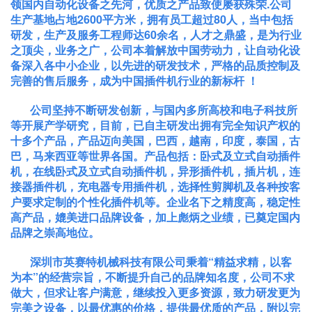
领国内自动化设备之先河，优质之产品致使屡获殊荣.公司
生产基地占地2600平方米，拥有员工超过80人，当中包括
研发，生产及服务工程师达60余名，人才之鼎盛，是为行业
之顶尖，业务之广，公司本着解放中国劳动力，让自动化设
备深入各中小企业，以先进的研发技术，严格的品质控制及
完善的售后服务，成为中国插件机行业的新标杆 ！
公司坚持不断研发创新，与国内多所高校和电子科技所
等开展产学研究，目前，已自主研发出拥有完全知识产权的
十多个产品，产品迈向美国，巴西，越南，印度，泰国，古
巴，马来西亚等世界各国。产品包括：卧式及立式自动插件
机，在线卧式及立式自动插件机，异形插件机，插片机，连
接器插件机，充电器专用插件机，选择性剪脚机及各种按客
户要求定制的个性化插件机等。企业名下之精度高，稳定性
高产品，媲美进口品牌设备，加上彪炳之业绩，已奠定国内
品牌之崇高地位。
深圳市英赛特机械科技有限公司秉着“精益求精，以客
为本”的经营宗旨，不断提升自己的品牌知名度，公司不求
做大，但求让客户满意，继续投入更多资源，致力研发更为
完美之设备，以最优惠的价格，提供最优质的产品，附以完