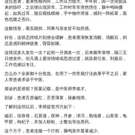
这位患者，素来性格内向，工作压力较大。半年前，因一次突如其
来的惊吓，之后便出现异常。工作时常常突然愣住，脑中鸣响骤
起，如风过耳，随后视线模糊，手中物件滑落，感到一阵眩晕，面
色也随之苍白。
这般情形，着实困扰，同事与亲友皆不知所措。
好在，这状态持续片刻便会缓解，患者逐渐恢复清醒。清醒后，则
总是感到精神疲惫，昏昏欲睡。
这情况多久发生一次？起初一月偶发一次，后来频率渐增，隔三五
日便发作。但凡遇上紧张情绪或思虑过度，就容易引发。到最后，
工作也难以专注。
怎么办？全家都十分焦急。在用了一些常规疗法效果平平之后，家
人带患者求诊于中医。
接诊的是谁呢？医案记载，是中医师李俊才。
刻诊，患者舌质偏红，舌苔薄黄，脉象细滑。
了解到这些以后，李师提笔书方如下：
磁石，珍珠母，石菖蒲，茯神，丹参，泽泻，熟地黄，山茱萸，龟
甲胶，枸杞子，并加入蜈蚣、土鳖虫等虫类药。
这个方子，患者连服一个疗程，脑鸣发作显著减少。