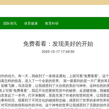
国际资讯
体育健康
教育科研
免费看看：发现美好的开始
2025-10-17 17:49:50
作的动力。有一天，我收到了一条推送通知，上面写着“免费看看”。这
藏着怎样的惊喜。进入了一个全新的世界。 第一眼看到的是一片广袤的草
，彩蝶飞舞，鸟语花香，让我感受到了大自然的美好与神奇。这种自然的
墙上写着“免费看看”，我忍不住想要探究其中的秘密。走进建筑物，我被
随意拿起了一本书，打开来翻阅，里面充满了作者的智慧和思考，让我受益
故事和经历。我看到了不同文化的碰撞和交融，感受到了世界的多样性和
燃了对写作的热情和创作的冲动。这个神奇的世界让我感受到了无限的创作