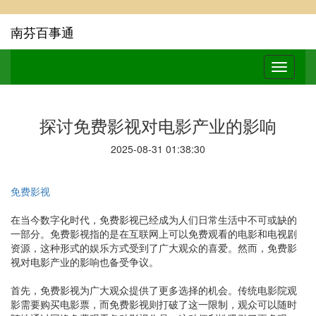
南芬百事通
探讨免费影视对电影产业的影响
2025-08-31 01:38:30
免费影视
在当今数字化时代，免费影视已经成为人们日常生活中不可或缺的
一部分。免费影视指的是在互联网上可以免费观看的电影和电视剧
资源，这种形式的娱乐方式受到了广大观众的喜爱。然而，免费影
视对电影产业的影响也备受争议。
首先，免费影视为广大观众提供了更多选择的机会。传统电影院观
影需要购买电影票，而免费影视则打破了这一限制，观众可以随时