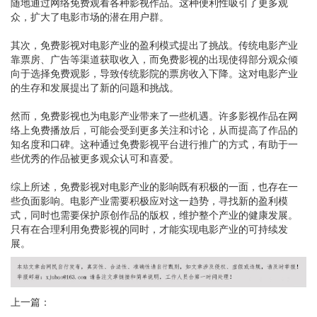
随地通过网络免费观看各种影视作品。这种便利性吸引了更多观
众，扩大了电影市场的潜在用户群。
其次，免费影视对电影产业的盈利模式提出了挑战。传统电影产业
靠票房、广告等渠道获取收入，而免费影视的出现使得部分观众倾
向于选择免费观影，导致传统影院的票房收入下降。这对电影产业
的生存和发展提出了新的问题和挑战。
然而，免费影视也为电影产业带来了一些机遇。许多影视作品在网
络上免费播放后，可能会受到更多关注和讨论，从而提高了作品的
知名度和口碑。这种通过免费影视平台进行推广的方式，有助于一
些优秀的作品被更多观众认可和喜爱。
综上所述，免费影视对电影产业的影响既有积极的一面，也存在一
些负面影响。电影产业需要积极应对这一趋势，寻找新的盈利模
式，同时也需要保护原创作品的版权，维护整个产业的健康发展。
只有在合理利用免费影视的同时，才能实现电影产业的可持续发
展。
上一篇：