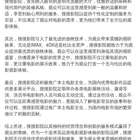
搜搜影院，首先映入眼帘的是明亮宽敞的大厅，优雅舒适的座椅和
现代简约的装修风格。观众可以在这里感受到家一般的温馨和舒
适，享受到贴心周到的服务。搜搜影院以提供个性化定制的服务为
宗旨，不仅满足了观众对电影的需求，更为他们带来了全方位的观
影体验。
其次，搜搜影院引入了最先进的放映技术，为观众带来震撼的视听
效果。无论是IMAX、4DX还是杜比全景声，搜搜影院都致力于为观
众提供最优质的放映体验。观众可以在这里感受到身临其境的视听
盛宴，仿佛置身于电影的世界之中。搜搜影院不仅注重电影的内
容，更注重电影的展示效果，致力于为观众打造一个无与伦比的电
影观影体验。
最后，搜搜影院还积极推广本土电影文化，为国内优秀电影作品提
供更多展示平台。搜搜影院定期举办各类电影展映活动，邀请导
演、演员等电影制作人员与观众互动交流。通过这些活动，观众不
仅可以近距离感受电影的魅力，更能深入了解电影背后的故事和创
作过程。搜搜影院通过推广本土电影文化，为国内电影市场的繁荣
做出了积极的贡献。
综上所述，搜搜影院以其独特的经营理念和创新的服务模式赢得了
观众的青睐。作为一个追求高品质电影观影体验的影院品牌，搜搜
影院不仅提供优质的观影环境和服务，更为观众带来震撼的视听效