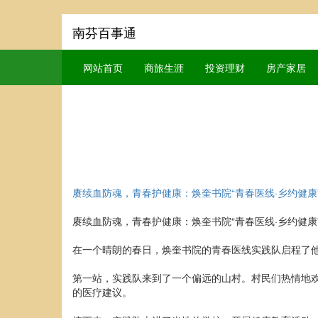
南芬百事通
网站首页
商旅生涯
投资理财
房产家居
赓续血防魂，青春护健康：焕奎书院“青春医线·乡约健康
赓续血防魂，青春护健康：焕奎书院“青春医线·乡约健康
在一个晴朗的春日，焕奎书院的青春医线实践队启程了
第一站，实践队来到了一个偏远的山村。村民们热情地
的医疗建议。