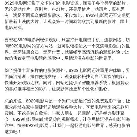
8929电影网汇集了众多热门的电影资源，涵盖了各个类型的影片，
无论是动作片、喜剧片、科幻片，还是爱情片、动画片，应有尽
有，满足不同观众的观影需求。不仅如此，8929电影网还不定期更
新最新上映的大片，让观众第一时间就能欣赏到最新的影片，跟上
电影潮流。
要想在8929电影网畅快观影，只需打开电脑或手机，连接网络，访
问8929电影网的官方网站，就可以轻松进入一个充满电影魅力的世
界。无需注册会员，无需付费，就能畅享高清流畅的观影体验，让
你仿佛置身于电影院的感觉中，尽情沉浸在电影的世界里。
除了提供丰富多样的电影资源外，8929电影网还注重用户体验，界
面简洁清晰，操作便捷友好，让观众能轻松找到自己喜欢的电影，
快速开始观影之旅。同时，网站还提供了智能推荐系统，根据观众
的喜好推荐相应的影片，让观影体验更加个性化和贴心。
总的来说，8929电影网是一个为广大影迷打造的免费观影平台，让
观众能够在家中便捷舒适地观赏各种大片，享受电影带来的乐趣和
震撼。不论是独自欣赏、与家人朋友一起观影，还是举办影迷聚
会，8929电影网都能满足你的观影需求，让你尽情沉浸在电影的海
洋中。快来8929电影网，让我们一起畅游电影的世界，感受电影的
魅力吧！