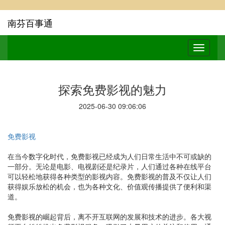
南芬百事通
探索免费影视的魅力
2025-06-30 09:06:06
免费影视
在当今数字化时代，免费影视已经成为人们日常生活中不可或缺的
一部分。无论是电影、电视剧还是纪录片，人们通过各种在线平台
可以轻松地获得各种类型的影视内容。免费影视的普及不仅让人们
获得娱乐放松的机会，也为各种文化、价值观传播提供了便利和渠
道。
免费影视的崛起背后，离不开互联网的发展和技术的进步。各大视