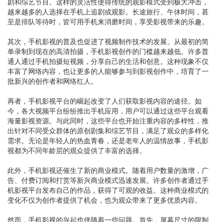
剧和综艺节目。这样的灵活性使得传统的观影模式受到极大冲击，
越来越多的人选择在手机上追剧或观影。长途旅行、午休时间，甚
至是排队等待时，皆可用手机来消磨时间，享受影视带来的乐趣。
其次，手机影视的普及也促进了视频制作技术的发展。从最初的简
单录制到现在的高清拍摄，手机影视创作的门槛越来越低。许多普
通人通过手机拍摄短视频，分享自己的生活和创意。这种现象不仅
丰富了网络内容，也让更多的人能够参与到影视创作中，培育了一
批新兴的创作者和网络红人。
再者，手机影视平台的崛起改变了人们获取影视内容的途径。如
今，各大视频平台纷纷推出手机应用，用户可以通过这些平台观看
海量影视资源。与此同时，这些平台也开始注重内容的多样性，推
出针对不同受众群体的原创剧集和综艺节目，满足了观众的多样化
需求。无论是年轻人的热血青春，还是老年人的温情故事，手机影
视都为不同年龄层的观众提供了丰富的选择。
此外，手机影视还催生了新的商业模式。随着用户数量的激增，广
告、付费订阅和打赏等新兴商业模式迅速发展。许多创作者通过手
机影视平台发布自己的作品，获得了可观的收益。这种商业模式的
变化不仅为创作者提供了机会，也为观众带来了更多优质内容。
然而，手机影视的兴起也伴随着一些问题。首先，屏幕尺寸的限制