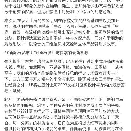
别于既往U⁺印象的新作在涌动中诞生，更加鲜活的形态与色彩既是
敢于创变的探索，也是在静谧中对光明、生命力的动态趋近。
本次U⁺在设计上海的展位，则在静谧安宁的品牌基调中以更加开
放、流动的空间呈现呼应「静谧与光明」主题。展位环绕着「中
庭」置景，在流畅的动线中舒展出五组虚实交叠、相互联通的场景
分划。设计师沈宝宏的创作手稿，将与对应产品一同分布于洄游的
观展动线中，以珍贵的二维信息补充诠释立体产品背后的故事。
##新融椅发布·U⁺对座椅设计与探索的最新答卷
作为根生于东方土壤的家具品牌，U⁺没有停止过对中式座椅的探索
实践：宽椅、如意圈椅、不锈钢圈椅、如澈茶椅、四季椅——从初
至今，我们的座椅产品始终依循着传承的框架，求索着过去与当
下、西方工艺与东方精神的平衡与兼容。除了展出近三年新作与过
往经典之外，U⁺将在设计上海2023发布对座椅设计与探索的最新答
卷：融椅。
轻巧、灵动是融椅传递的直观印象，不锈钢架构的纤细、硬朗与马
鞍皮椅面的服帖、温润，两种反差的主体材质达成了恰当的平衡。
在相同的设计语言框架下，融椅将同时呈现两种不同的叙述方式：
在两侧扶手与底部支撑处，螺旋拧紧与路径分叉分别表达了「聚
合」与「分离」的材质走向，它们在为座椅提供细节意趣的同时，
也以精巧的结构担负了稳妥的承重。伴随着使用，马鞍皮质将在环