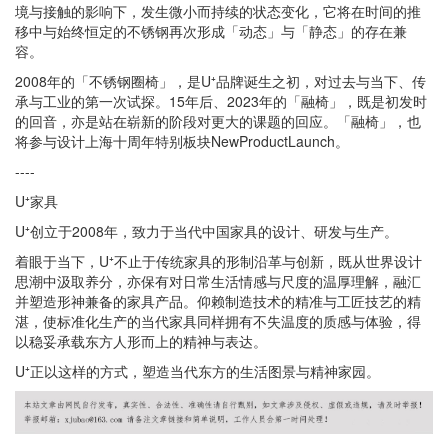
境与接触的影响下，发生微小而持续的状态变化，它将在时间的推
移中与始终恒定的不锈钢再次形成「动态」与「静态」的存在兼
容。
2008年的「不锈钢圈椅」，是U⁺品牌诞生之初，对过去与当下、传
承与工业的第一次试探。15年后、2023年的「融椅」，既是初发时
的回音，亦是站在崭新的阶段对更大的课题的回应。「融椅」，也
将参与设计上海十周年特别板块NewProductLaunch。
----
U⁺家具
U⁺创立于2008年，致力于当代中国家具的设计、研发与生产。
着眼于当下，U⁺不止于传统家具的形制沿革与创新，既从世界设计
思潮中汲取养分，亦保有对日常生活情感与尺度的温厚理解，融汇
并塑造形神兼备的家具产品。仰赖制造技术的精准与工匠技艺的精
湛，使标准化生产的当代家具同样拥有不失温度的质感与体验，得
以稳妥承载东方人形而上的精神与表达。
U⁺正以这样的方式，塑造当代东方的生活图景与精神家园。