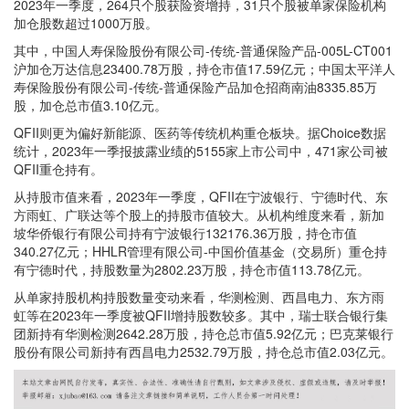
2023年一季度，264只个股获险资增持，31只个股被单家保险机构
加仓股数超过1000万股。
其中，中国人寿保险股份有限公司-传统-普通保险产品-005L-CT001
沪加仓万达信息23400.78万股，持仓市值17.59亿元；中国太平洋人
寿保险股份有限公司-传统-普通保险产品加仓招商南油8335.85万
股，加仓总市值3.10亿元。
QFII则更为偏好新能源、医药等传统机构重仓板块。据Choice数据
统计，2023年一季报披露业绩的5155家上市公司中，471家公司被
QFII重仓持有。
从持股市值来看，2023年一季度，QFII在宁波银行、宁德时代、东
方雨虹、广联达等个股上的持股市值较大。从机构维度来看，新加
坡华侨银行有限公司持有宁波银行132176.36万股，持仓市值
340.27亿元；HHLR管理有限公司-中国价值基金（交易所）重仓持
有宁德时代，持股数量为2802.23万股，持仓市值113.78亿元。
从单家持股机构持股数量变动来看，华测检测、西昌电力、东方雨
虹等在2023年一季度被QFII增持股数较多。其中，瑞士联合银行集
团新持有华测检测2642.28万股，持仓总市值5.92亿元；巴克莱银行
股份有限公司新持有西昌电力2532.79万股，持仓总市值2.03亿元。