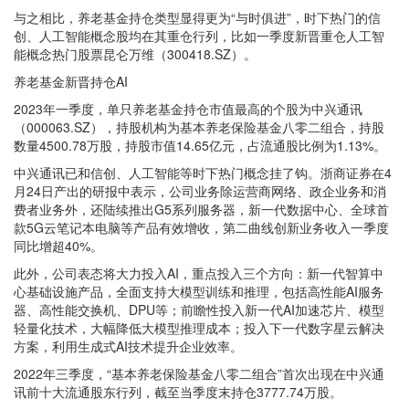
与之相比，养老基金持仓类型显得更为“与时俱进”，时下热门的信
创、人工智能概念股均在其重仓行列，比如一季度新晋重仓人工智
能概念热门股票昆仑万维（300418.SZ）。
养老基金新晋持仓AI
2023年一季度，单只养老基金持仓市值最高的个股为中兴通讯
（000063.SZ），持股机构为基本养老保险基金八零二组合，持股
数量4500.78万股，持股市值14.65亿元，占流通股比例为1.13%。
中兴通讯已和信创、人工智能等时下热门概念挂了钩。浙商证券在4
月24日产出的研报中表示，公司业务除运营商网络、政企业务和消
费者业务外，还陆续推出G5系列服务器，新一代数据中心、全球首
款5G云笔记本电脑等产品有效增收，第二曲线创新业务收入一季度
同比增超40%。
此外，公司表态将大力投入AI，重点投入三个方向：新一代智算中
心基础设施产品，全面支持大模型训练和推理，包括高性能AI服务
器、高性能交换机、DPU等；前瞻性投入新一代AI加速芯片、模型
轻量化技术，大幅降低大模型推理成本；投入下一代数字星云解决
方案，利用生成式AI技术提升企业效率。
2022年三季度，“基本养老保险基金八零二组合”首次出现在中兴通
讯前十大流通股东行列，截至当季度末持仓3777.74万股。