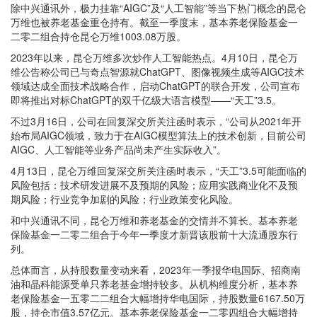
除中兴通讯外，极力挂靠“AIGC”及“人工智能”等当下热门概念的昆仑
万维也被养老基金重仓持有。截至一季度末，基本养老保险基金一
二零二组合持仓昆仑万维1003.08万股。
2023年以来，昆仑万维多次炒作人工智能热点。4月10日，昆仑万
维公告称公司已与奇点智源就ChatGPT、图像视频生成等AIGC技术
领域达成全面技术战略合作，启动ChatGPT的联合开发，公司宣布
即将推出对标ChatGPT的双千亿级大语言模型——“天工”3.5。
不过3月16日，公司在回复深交所关注函时表示，“公司从2021年开
始布局AIGC领域，致力于在AIGC模型算法上的技术创新，目前公司
AIGC、人工智能等业务产品尚未产生实际收入”。
4月13日，昆仑万维回复深交所关注函时表示，“天工”3.5可能面临的
风险包括：技术研发进展不及预期的风险；应用实践商业化不及预
期风险；行业竞争加剧的风险；行业政策变化风险。
和中兴通讯不同，昆仑万维和养老基金的交情并不算长。基本养老
保险基金一二零二组合于今年一季度才新晋该股前十大流通股东行
列。
总体而言，从持股数量变动来看，2023年一季报华电国际、招商南
油和晶科能源受单只养老基金增持较多。从机构维度分析，基本养
老保险基金一五零二二组合大幅增持华电国际，持股数量6167.50万
股，持仓市值3.57亿元。基本养老保险基金一二零四组合大幅增持