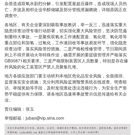
杂质造成双氧水剧烈分解，引发配置釜超压爆炸，造成现场人员伤
亡，并波及相邻企业辛醇储罐及部分管线泄漏燃烧，详细原因正在
调查中。
各地区、有关企业要深刻吸取事故教训，举一反三，迅速落实重大
隐患排查治理专项行动部署，切实强化重大风险管控，坚决防范遏
制重特大事故。一是聚焦双氧水工作液配置釜、氢化塔、氧化塔等
重点部位和加氢，过氧化，工作液回收等事故易发环节，强化隐患
排查治理，落实风险管控措施。二是严格检维修管理，节日期间原
则上不得开展动火等特殊作业，确需开展的要提级管理并严格落实
GB30871相关要求。三是严格限制装置区人员数量，特别是存在爆
炸风险的化工装置区严禁人员聚集扎堆。
地方各级应急部门要主动研判本地区危化品安全风险，全面摸排、
监督落实安全措施；充分利用风险监测预警系统在线巡查、明查暗
访、举报奖励等手段，及时发现查处违法违规行为，为安全生产形
势平稳提供有力保障。请各地区迅速将事故警示信息传递给有关企
业。
责任编辑：张玉
举报邮箱：jubao@vip.sina.com