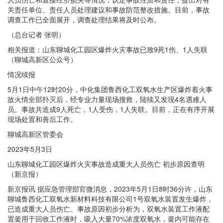
关责任单位、责任人员处理建议和事故防范整改措施。目前，事故
调查工作已全面展开，调查处理结果将及时公布。
（总台记者 张明）
相关报道：山东聊城化工园区爆炸火灾事故已致9死1伤、1人失联
（聊城高新区公众号）
情况续报
5月1日中午12时20分，中化集团鲁西化工双氧水生产区爆炸着火事
故火情全部扑灭后，经专业力量现场搜救，陆续又发现4名遇难人
员。事故共造成9人死亡，1人受伤，1人失联。目前，正在有序开展
现场处置和善后工作。
聊城高新区管委会
2023年5月3日
山东聊城化工园区爆炸火灾事故造成重大人员伤亡 初步原因查明
（新京报）
新京报讯 据应急管理部官微消息，2023年5月1日8时36分许，山东
聊城鲁西化工双氧水新材料科技有限公司1号双氧水装置发生爆炸，
已造成重大人员伤亡。事故原因初步分析为，双氧水装置工作液配
置釜用于回收工作液时，吸入大量70%浓度双氧水，釜内可能存在