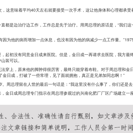
次，这意味着平均40天左右就要接受一次手术，这让他身体和心理都承
一直都是边治疗边工作，工作总是先于治疗。用周总理的原话是，“我们这
有因为他的病而增加一点休息，也没有因为他的病减少一点工作量。”197
要，起初没有同意金日成来医院。但是，金日成一再请求去医院，我方最
中山装可以。
无法穿上，原来他的脚肿得很厉害，最终只能穿着布鞋。对于周总理和金
了金日成，打破了一些常理，见了面就拥抱，真正是兄弟加同志啊！”
年78岁。周总理留在人世的最后一句话是：“我这里没有什么事了，你们还是
来，金日成周总理专门指示在周总理参观过的兴南化肥厂厂区广场建立一