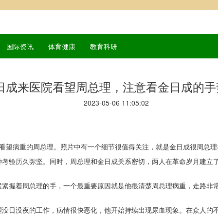
国际资讯
体育健康
教育科研
金日成来医院看望周总理，注意看金日成的
2023-05-06 11:05:02
5医院看望病重的周总理。照片中有一个细节很值得关注，就是金日成很周总
种考验历久弥坚。同时，周总理和金日成关系密切，两人在革命岁月建立
紧紧握着周总理的手，一个最重要原因就是他很清楚周总理病重，走路非
总理没日没夜的工作，病情很快恶化，他开始持续出现尿血现象。在众人的不断