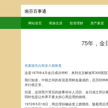
南芬百事通
网站首页
商旅生涯
投资理财
房产家居
75年，
色素脱失白斑多久能恢复
这是1975年4月金日成访华时，来到北京解放军30
我们知道，中朝之间的友谊是用鲜血凝成的，且历经种
并行很正常。
但是，这张照片背后的故事却令人泪目。金日成之所以
同时也是让外界不要太担心周总理的病情。
1972年5月18日，周总理却确诊患上膀胱癌。随着周