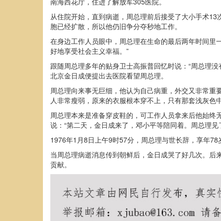
南海西花厅，住进了解放军305医院。
从住院开始，直到病逝，周总理前后接受了大小手术13
胞已经扩散，所以他仍旧争分夺秒地工作。
在身边工作人员眼中，周总理在生命的最后两年时间里
好地享受社会主义幸福。”
跟随周总理多年的贴身卫士高振普回忆时说：“周总理没
北京金日成便提出去医院看望周总理。
周总理向来事无巨细，他认为自己病重，外交又非常重
人非常瘦弱，原来的衣服根本穿不上，只有那套浅灰色
周总理本来是准备穿皮鞋的，可工作人员拿来后他始终
说：“第二天，金日成来了，邓小平等陪同着。周总理见
1976年1月8日上午9时57分，周总理与世长辞，享
当周总理病逝消息传到朝鲜后，金日成哭了好几次。后
贡献。