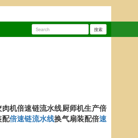
搜索
绞肉机倍速链流水线厨师机生产倍
装配
倍速链流水线
换气扇
装配倍
速