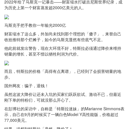
2022年给了马斯克一记暴击——财富缩水打破吉尼斯世界纪录，成
为历史上第一个财富蒸发超2000亿美元的人。
马斯克手把手教你一年输光2000亿
财富缩水了这么多，外加尚未找到那个理想的「傻子」，来替自己
收拾推特那个烂摊子，如今的马斯克显然有些底气不足。
他此前就发出警告，现在大环境不好，特斯拉必须通过降价来维持
销量的增长，甚至不惜以牺牲利润为代价。
而且，特斯拉的价格「高得有点离谱」，已经到了会损害销量的地
步。
国外网友：骗子，退钱！
虽然这波大降价让还未入坑的买家们跃跃欲试、激动不已，但最近
刚下单的特粉们，可就没那么开心了。
在彭博社的采访中，自称是「特斯拉迷妹」的Marianne Simmons表
示，自己在9月的时候买了一辆白色Model Y高性能版，价格超过
77,000美元。
结果，没想到特斯拉「竟然」降价了！