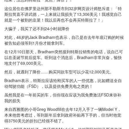
这位居住在佛罗里达州那不勒斯市到32岁网页设计师怒斥道：「特
斯拉简直不讲武德，一上来就让我损失了13,306美元！我感觉自己
就是一个被割的韭菜！我以后再也不会再买特斯拉了！」
大骗子，我买了还不到24小时就降价
对此，46岁的Jack Bradham也表示，自己是在去年年底订购的时候
被告知必须等到1月份才能拿到车。
在12月10日那天，Bradham突然接到特斯拉销售的电话，说自己可
以在圣诞节前后提车。听到这个消息后，Bradham非常兴奋，愉快
地支付了69,000美元。
然后，就遇到了降价……购买同款车型可以少花12,000美元。
Bradham表示，特斯拉应该给刚买车的人一些优惠，比如赠送全自
动驾驶功能（FSD），以及提供免费充电之类的！
虽然我是在一年前买的车，但你现在应该为我免费激活FSD来弥补
我的损失
来自西雅图的小哥Greg Woodfill在去年12月入手了一辆Model Y，
本来他曾考虑过，等到新年后拿到政府补贴再下手的，但当时他觉
得3750美元的折扣已经很不错了。