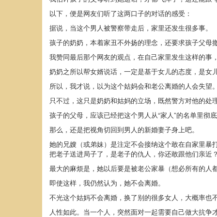
以下，便是网友们听了这两口子的对话的感受：
据说，当这个男人被警察带走后，家里还发生很多事。
孩子的奶奶，本着家丑不外扬的理念，还要求孩子父母
我赞同最后那个网友的观点，在自己家里发生这样的事
奶奶之所以帮女婿说话，一定是基于女儿的态度，是女
所以，我才说，以为这个姑妈会和老公离婚的人会失望
只不过，这只是奶奶和姑妈的立场，既然警方对他的处
孩子的父母，应该已经把这个男人从“家人”的名单里彻
那么，还是把视角切回到男人的新婚妻子身上吧。
她的兄嫂（或弟妹）是注定不会接纳这个敢在自家里暴
把老子送进局子了，是老子的仇人，你还敢跟他们亲近
最大的麻烦是，她以后要是被老公家暴（想必所有的人
即使这样，我仍然认为，她不会离婚。
不光这个姑妈不会离婚，换了别的很多女人，大概率也
人性如此。当一个人，突然面对一起需要自己做大抗争