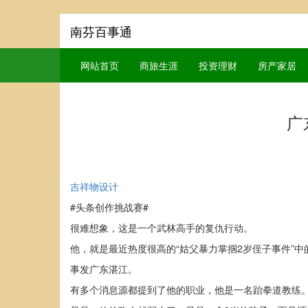
南芬百事通
网站首页
商旅生涯
投资理财
房产家居
广
吉祥物设计
#头条创作挑战赛#
很难想象，这是一个武林高手的复仇行动。
他，就是最近热度很高的“姑父暴力掌掴2岁侄子事件”中
事发广东湛江。
有多个消息源都提到了他的职业，他是一名跆拳道教练