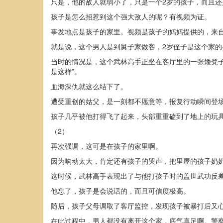
只是，他的敌人就弱小了，只是一个2岁的孩子，而且
孩子是怎么招惹到这个强大敌人的呢？有视频为证。
事发地点是孩子的家里。视频是孩子的妈妈提供的，来
就是说，这个男人是到舅子家做客，2岁侄子是这个家的
当时的情况是，这个武林高手正坐在客厅里的一张矮凳
是这样”。
血海深仇就这么结下了。
遭受重创的姑父，是一刻都不愿意等，报复行动瞬间登
孩子几乎被他打得飞了起来，头部重重磕到了地上的玩
（2）
再次强调，这可是在孩子的家里啊。
因为响动太大，肯定还有孩子的哭声，把里屋的孩子奶
这时候，武林高手表现出了与他打孩子时的盖世武功反
他忘了，孩子是会说话的，而且可信度极高。
随后，孩子父母调取了客厅监控，发现孩子被暴打后又
在此过程中，男人都没有离开这个家，底气真足啊。警