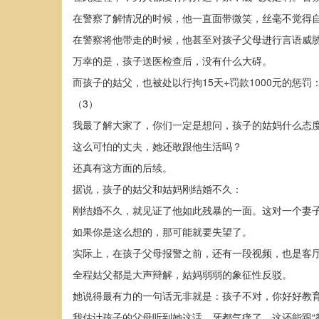
在警察了解情况的时候，他一直面带微笑，丝毫不觉得
在警察将他带走的时候，他甚至对孩子父母进行言语威
万幸的是，孩子送医检查后，没有什么大碍。
而孩子的姑父，也被处以行拘15天+罚款1000元的惩罚
（3）
我最了解大家了，你们一定是想问，孩子的姑妈什么态
这么可怕的丈夫，她还敢跟他生活吗？
还真有这方面的后续。
据说，孩子的姑父和姑妈刚结婚不久：
刚结婚不久，就见证了他如此残暴的一面。这对一个妻
如果你是这么想的，那可能就要失望了。
实际上，在孩子父母报警之前，还有一段视频，也是客
全程姑父都是大声辩解，姑妈弱弱的象征性反驳。
她说得最有力的一句话无非就是：孩子不对，你好好教
我估计孩子的父母听到她这话，牙都气痒了，这还能跟“