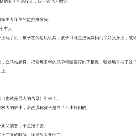
还是他妻子的亲侄儿，孩子管他叫姑父。
自家里客厅里的监控摄像头。
小主人。
子上玩手机，孩子在旁边玩玩具，孩子可能是把玩具扔到了姑父身上，或许
场，立马站起身，把修炼多年的武学精髓发挥到了极致，狠劲地掌掴了这个
具上。
奶（也就是男人的岳母）引来了。
差极大的胆小，居然谎称孩子是自己不小摔倒的。
心疼又震怒，于是报了警。
察上门来的时候，还是他去开的门：