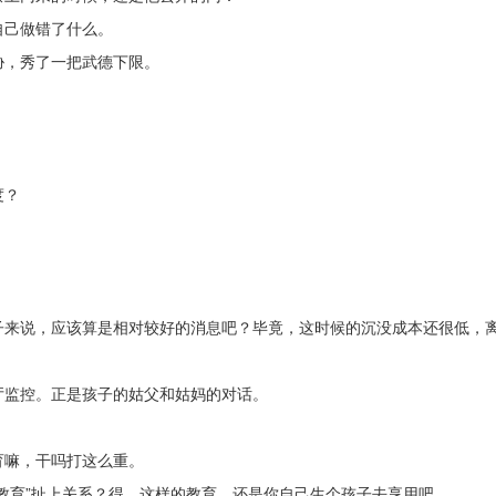
自己做错了什么。
胁，秀了一把武德下限。
：
度？
子来说，应该算是相对较好的消息吧？毕竟，这时候的沉没成本还很低，
厅监控。正是孩子的姑父和姑妈的对话。
育嘛，干吗打这么重。
教育”扯上关系？得，这样的教育，还是你自己生个孩子去享用吧。