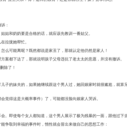
撤诉：
，姑姑和奶奶要是合格的话，就应该先教训一番姑父。
儿在拉拢她帮忙。
。怎么可能离呢？既然都说是家丑了，那就认定他仍然是家人！
理方案都下达了，那就说明孩子父母违抗了老太太的意愿，并没有撤诉。
底删除了！
打儿子的妹夫的，如果她继续跟这个男人过，她回娘家时就很尴尬，就算
？
都会觉得这是大概率事件）了，可能都没脸向娘家人哭诉。
不会。即使每个女人都知道，这个男人展示了极为残暴的一面，跟他过下
才能争取到幸福的事件时，惰性就会冒出来做自己的思想工作：