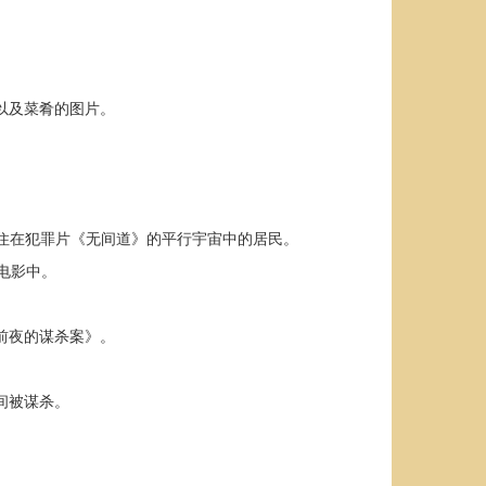
谱以及菜肴的图片。
被设定为居住在犯罪片《无间道》的平行宇宙中的居民。
的电影中。
节前夜的谋杀案》。
间被谋杀。