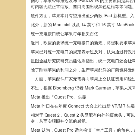
据称，苹果今年推迟发布 iPadOS 16 的主要原因是其台前调度
时内容无法正常缩放、窗口周围出现黑色边框等等问题
硬件方面，苹果本月有望推出至少两款 iPad 新机型。入门级 i
此外，新的 Mac mini 以及 14 英寸和 16 英寸 MacBo
统一充电接口或让苹果每年损失百亿
近日，欧盟的要求统一充电接口的新规，将强制要求苹果在 2024
苹果已对统一充电口的规定表示过反对，认为通过行政
星图金融研究院研究员雒佑则指出，统一充电口还会让苹果丧
除了削弱苹果的利润之外，生产苹果配件的厂商也将受
一方面，苹果配件厂家无需再向苹果上交认证费用和经过漫长的
不过，根据 Bloomberg 记者 Mark Gurman，
Meta 推出「Quest Pro」头显
Meta 昨日在在年度 Connect 大会上推出新 VR/MR 头显
相对于 Quest 2，Quest 2 头显配有向外的摄
身，从而实现眼神交流的感觉。
Meta 认为，Quest Pro 适合扮演「生产工具」