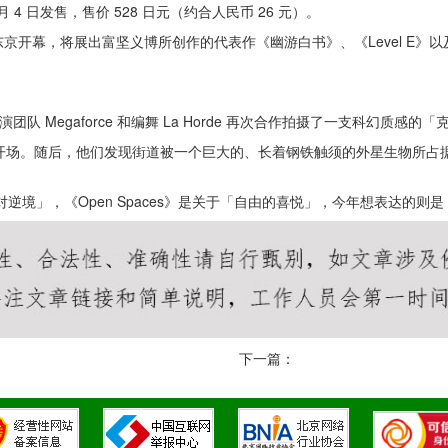
 4 日发售，售价 528 日元（约合人民币 26 元）。
 日在东京开幕，将展出富坚义博所创作的代表作《幽游白书》、《Level E
y 与导演团队 Megaforce 和编舞 La Horde 再次合作拍摄了一支科幻质感的「
影开场。随后，他们发现街道被一个巨大的、长着钢铁触须的外星生物所占
面对逆境」，《Open Spaces》是关于「自由的喜悦」，今年想表达
下一篇：