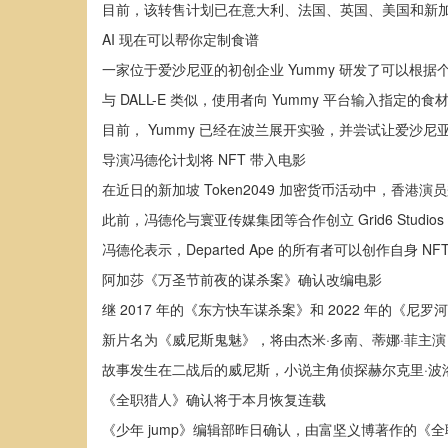
目前，该转售计划已在意大利、法国、英国、美国和新
AI 现在可以帮你定制食谱
一家位于爱沙尼亚的初创企业 Yummy 研发了可以根据
与 DALL-E 类似，使用者向 Yummy 平台输入指
目前， Yummy 已经在波兰展开实验，并尝试让爱沙
导演冯德伦计划将 NFT 带入电影
在近日的新加坡 Token2049 加密货币活动中，香港
此前，冯德伦与寰亚传媒集团等合作创立 Grid6 Studi
冯德伦表示，Departed Ape 的所有者可以创作自身 NF
阿加莎《万圣节前夜的谋杀案》确认改编电影
继 2017 年的《东方快车谋杀案》和 2022 年的
新片名为《威尼斯鬼魅》，将由杰米·多南、蒂娜·菲主演
故事发生在二战后的威尼斯，小说主角侦探赫尔克里·波
《全职猎人》确认将于本月恢复连载
《少年 jump》编辑部昨日确认，由富坚义博著作的《全职猎人