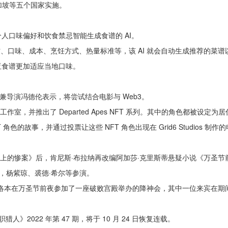
加坡等五个国家实施。
个人口味偏好和饮食禁忌智能生成食谱的 AI。
定的食材、口味、成本、烹饪方式、热量标准等，该 AI 就会自动生成推荐的菜
尼亚食谱更加适应当地口味。
演员兼导演冯德伦表示，将尝试结合电影与 Web3。
os 工作室，并推出了 Departed Apes NFT 系列。其中的角色都
T 角色的故事，并通过投票让这些 NFT 角色出现在 Grid6 Studios 制作
《尼罗河上的惨案》后，肯尼斯·布拉纳再改编阿加莎·克里斯蒂悬疑小说《万圣
，杨紫琼、裘德·希尔等参演。
洛本在万圣节前夜参加了一座破败宫殿举办的降神会，其中一位来宾在期
》2022 年第 47 期，将于 10 月 24 日恢复连载。