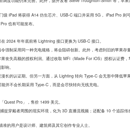
功能仍未完善。此外，据开发者 Steve Troughton-Smith 等，苹果近期
。
Pad 将获得 A14 仿生芯片、USB-C 端口并采用 5G， iPad Pro 则
ok Pro 也有可能发布。
 年年底前将 Lightning 接口更换为 USB-C 接口。
指令强制采用同一种充电规格，将会阻碍创新。此外，考虑到旧的苹果存
失高额的授权利润。通过收取 MFi（Made For iOS）授权认证
到影响。
认证期。但另一方面，从 Lighting 转向 Type-C 会无形中降
苹果未来可能并不会长期采用 Type-C，而是会尽快转向无线充电。
「Quest Pro」，售价 1499 美元。
像头，可以捕捉穿戴者周围的现实环境，化为 3D 直播流视频；还配备 10 
的角色，瞄准的用户是设计师、建筑师及其它创作专业人士。