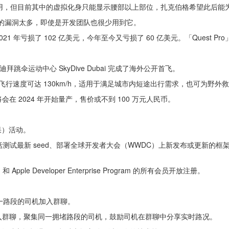
rooms 应用，但目前其中的虚拟化身只能显示腰部以上部位，扎克伯格希望此后
izon 的漏洞太多，即使是开发团队也很少用到它。
在 2021 年亏损了 102 亿美元，今年至今又亏损了 60 亿美元。「Quest 
拜跳伞运动中心 SkyDive Dubai 完成了海外公开首飞。
最大飞行速度可达 130km/h，适用于满足城市内短途出行需求，也可为野
 2024 年开始量产，售价或不到 100 万元人民币。
苹果）活动。
，包括测试最新 seed、部署全球开发者大会（WWDC）上新发布或更新的框架
m 和 Apple Developer Enterprise Program 的所有会员开放注册。
同一路段的司机加入群聊。
入群聊，聚集同一拥堵路段的司机，鼓励司机在群聊中分享实时路况。