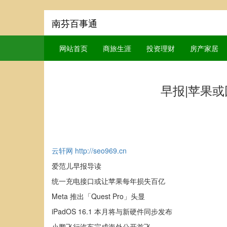
南芬百事通
网站首页
商旅生涯
投资理财
房产家居
早报|苹果或
云轩网
http://seo969.cn
爱范儿早报导读
统一充电接口或让苹果每年损失百亿
Meta 推出「Quest Pro」头显
iPadOS 16.1 本月将与新硬件同步发布
小鹏飞行汽车完成海外公开首飞