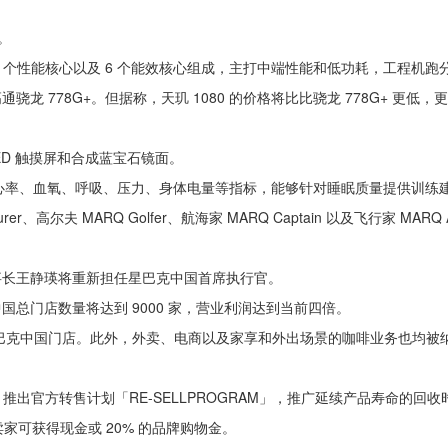
。
由 2 个性能核心以及 6 个能效核心组成，主打中端性能和低功耗，工程机跑分 
高通骁龙 778G+。但据称，天玑 1080 的价格将比比骁龙 778G+ 更
ED 触摸屏和合成蓝宝石镜面。
，可提供心率、血氧、呼吸、压力、身体电量等指标，能够针对睡眠质量提供训
rer、高尔夫 MARQ Golfer、航海家 MARQ Captain 以及飞行家 MARQ 
董事长王静瑛将重新担任星巴克中国首席执行官。
中国总门店数量将达到 9000 家，营业利润达到当前四倍。
星巴克中国门店。此外，外卖、电商以及家享和外出场景的咖啡业务也均被
launt 推出官方转售计划「RE-SELLPROGRAM」，推广延续产品寿命的回
可获得现金或 20% 的品牌购物金。